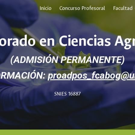
Inicio
Concurso Profesoral
Facultad
ip to main content
Skip to navigat
orado
en Ciencias Agr
(ADMISIÓN PERMANENTE)
ORMACIÓN:
proadpos_fcabog@un
SNIES
16887