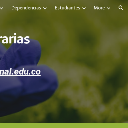
Dependencias
Estudiantes
More
ion
arias
al.edu.co